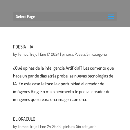
Select Page
POESÍA + IA
by
Temoc Trejo
|
Ene 17, 2024
|
pintura
,
Poesia
,
Sin categoría
¿Qué opinas de la inteligencia Artificial? Les comento que
hace un par de días atrás probe las nuevas tecnologías de
IA. En este caso le toco la oportunidad al creador de
imágenes Bing. En mi experimento le pedí al creador de
imágenes que creara una imagen con una...
EL ORACULO
by
Temoc Trejo
|
Ene 24, 2023
|
pintura
,
Sin categoría