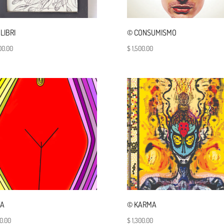
LIBRI
© CONSUMISMO
00.00
$
1,500.00
VA
© KARMA
0.00
$
1,300.00