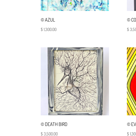
© AZUL
© CO
$
1,300.00
$
3,5
© DEATH BIRD
© E
$
3,500.00
$
1,30